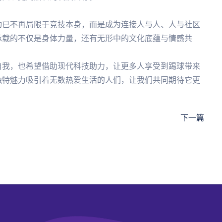
动已不再局限于竞技本身，而是成为连接人与人、人与社区
承载的不仅是身体力量，还有无形中的文化底蕴与情感共
自我，也希望借助现代科技助力，让更多人享受到踢球带来
独特魅力吸引着无数热爱生活的人们，让我们共同期待它更
下一篇