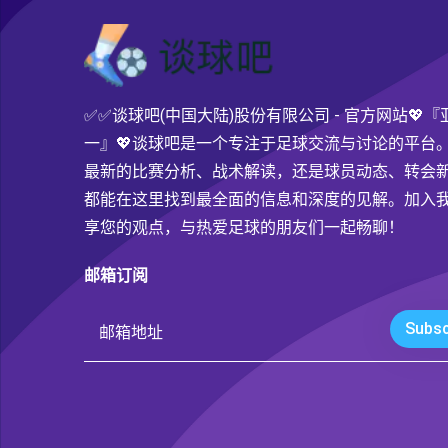
✅✅谈球吧(中国大陆)股份有限公司 - 官方网站💖『
一』💖谈球吧是一个专注于足球交流与讨论的平台
最新的比赛分析、战术解读，还是球员动态、转会
都能在这里找到最全面的信息和深度的见解。加入
享您的观点，与热爱足球的朋友们一起畅聊！
邮箱订阅
Subsc