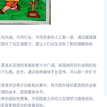
文化内涵。不同行业、不同背景的人汇聚一堂，通过踢球建
仅提升了社区凝聚力，更让人们对生活有了新的理解和热
，莫洛夫足球的发展前景十分广阔。各国政府及社会组织纷
向下扎根。此外，通过各种媒体平台宣传，可以进一步扩大
实等逐步应用于训练和比赛中，将为提升球员素质提供全新
合理的战术，提高整体水平。
过举办国际性赛事，不同国家之间可以互相学习借鉴经验，
而实现更高层次的发展目标。