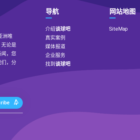
导航
网站地图
介绍
谈球吧
SiteMap
亚洲唯
真实案例
。无论是
媒体报道
新闻，您
企业服务
我们，分
找到
谈球吧
ribe