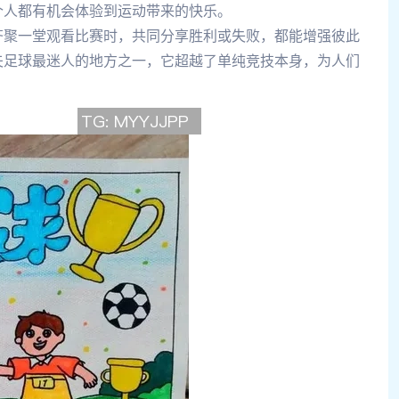
个人都有机会体验到运动带来的快乐。
齐聚一堂观看比赛时，共同分享胜利或失败，都能增强彼此
夫足球最迷人的地方之一，它超越了单纯竞技本身，为人们