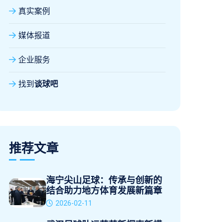
真实案例
媒体报道
企业服务
找到
谈球吧
推荐文章
海宁尖山足球：传承与创新的
结合助力地方体育发展新篇章
2026-02-11