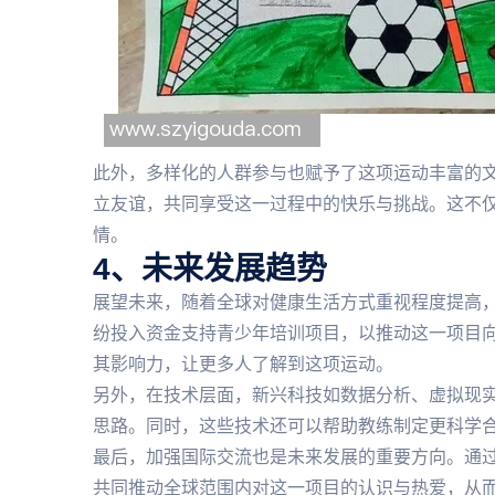
此外，多样化的人群参与也赋予了这项运动丰富的
立友谊，共同享受这一过程中的快乐与挑战。这不
情。
4、未来发展趋势
展望未来，随着全球对健康生活方式重视程度提高
纷投入资金支持青少年培训项目，以推动这一项目
其影响力，让更多人了解到这项运动。
另外，在技术层面，新兴科技如数据分析、虚拟现
思路。同时，这些技术还可以帮助教练制定更科学
最后，加强国际交流也是未来发展的重要方向。通
共同推动全球范围内对这一项目的认识与热爱，从