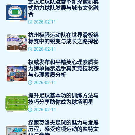
武汉足球队运营革新探索新模
式助力球队发展与城市文化融
合
2026-02-11
杭州极限运动队在世界滑板锦
标赛中的蜕变与成长之路探秘
2026-02-11
权威发布和平精英心理素质实
力榜单揭示选手真实竞技状态
与心理素质分析
2026-02-11
提升足球基本功的训练方法与
技巧分享助你成为球场明星
2026-02-11
探索莫洛夫足球的魅力与发展
历程，感受这项运动的独特文