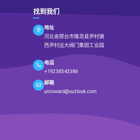
找到我们
地址
河北省邢台市隆尧县尹村镇
西尹村远大阀门集团工业园
电话
+19238543386
邮箱
untoward@outlook.com