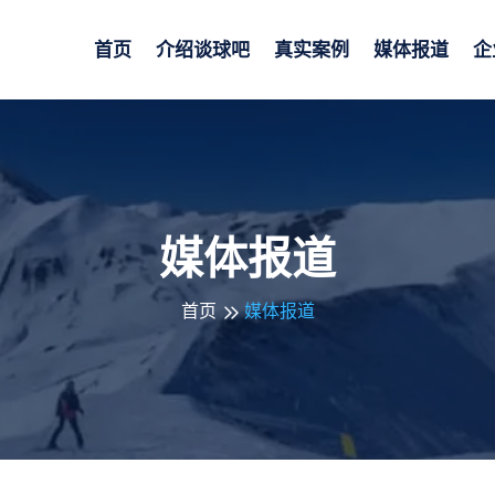
首页
介绍
谈球吧
真实案例
媒体报道
企
媒体报道
首页
媒体报道