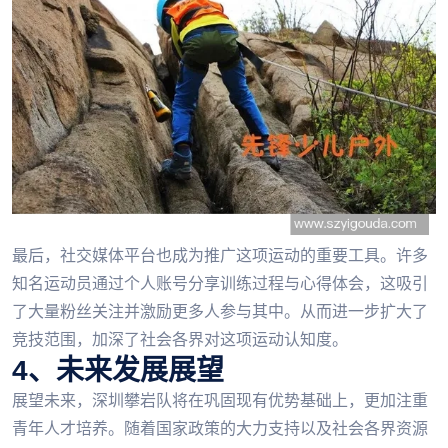
最后，社交媒体平台也成为推广这项运动的重要工具。许多
知名运动员通过个人账号分享训练过程与心得体会，这吸引
了大量粉丝关注并激励更多人参与其中。从而进一步扩大了
竞技范围，加深了社会各界对这项运动认知度。
4、未来发展展望
展望未来，深圳攀岩队将在巩固现有优势基础上，更加注重
青年人才培养。随着国家政策的大力支持以及社会各界资源