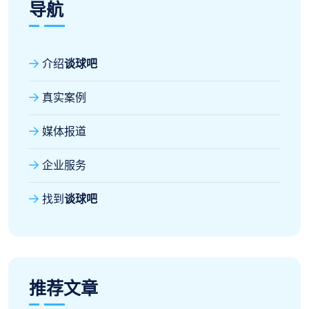
导航
介绍
谈球吧
真实案例
媒体报道
企业服务
找到
谈球吧
推荐文章