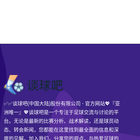
✅✅谈球吧(中国大陆)股份有限公司 - 官方网站💖『亚
洲唯一』💖谈球吧是一个专注于足球交流与讨论的平
台。无论是最新的比赛分析、战术解读，还是球员动
态、转会新闻，您都能在这里找到最全面的信息和深
度的见解。加入我们，分享您的观点，与热爱足球的