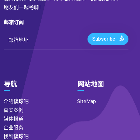
朋友们一起畅聊！
邮箱订阅
Subscribe
导航
网站地图
介绍
谈球吧
SiteMap
真实案例
媒体报道
企业服务
找到
谈球吧